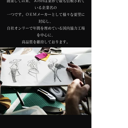
創業して以来、 JOSHは業界で最も信頼されて
いる企業名の
一つです。
ＯＥＭメーカーとして様々な要望に
対応し、
自社オンリーで年間を埋めている国内協力工場
を中心に、
高品質を維持しております。