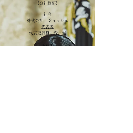
【会社概要】
社名
株式会社 ジョッシュ​
代表者
代表取締役 森 城
所在地
〒150-0033
東京都世田谷区代田６丁目6-20
連絡先
TEL
03 6804 9301
FAX
03 6804 9031
E-mail:
info@josh-co-ltd.com
設立
2003年7月23日
資本金
20,000千円
業務内容
自社ブランドの企画・製造・卸
OEM・ODM（ウィメンズ・メンズ アパレ