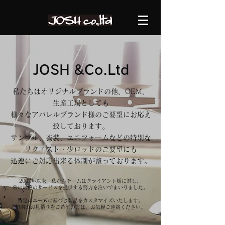
JOSH &Co.Ltd
私たちはオリジナルブランドの他、OEM、
生産工場としても
様々なアパレルブランド様のご要望にお応え
致しております。
サンプル、衣装、ユニフォームなどの特別な
リクエスト・少ロッドのご要望にも
迅速にご対応出来る体制が整っております。
2003年以来、私たちチームはクライアント様に対し、
常に最高のサービスを提供する努力を注いでまいりました。
特定のニーズに基づき製品をカスタマイズいたします。
初期のお見積りをご希望の方は、お気軽ご連絡ください。